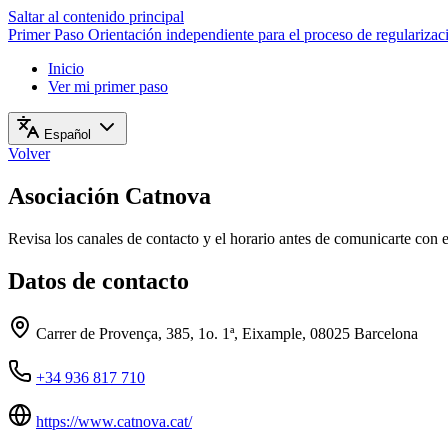
Saltar al contenido principal
Primer Paso
Orientación independiente para el proceso de regulariza
Inicio
Ver mi primer paso
Español
Volver
Asociación Catnova
Revisa los canales de contacto y el horario antes de comunicarte con 
Datos de contacto
Carrer de Provença, 385, 1o. 1ª, Eixample, 08025 Barcelona
+34 936 817 710
https://www.catnova.cat/