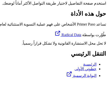
استخدم صفحة التفاصيل لاختيار طريقة التواصل الأكثر أماناً لوضعك.
حول هذه الأداة
تساعد Primer Paso الأشخاص على فهم عملية التسوية الاستثنائية لعام 2026 في إسبانيا، وتحديد الوثائق أو المعلومات التي قد لا تزال ناقصة، واتخاذ قرار بشأن وقت استخدام البوابة الرسمية أو طلب الدعم.
طُوِّرت بواسطة
Radical Data
لا تحل محل الاستشارة القانونية ولا تشكل قراراً رسمياً.
التنقل الرئيسي
الرئيسية
خطوتي الأولى
البوابة الرسمية