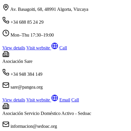
Av. Basagoiti, 68, 48991 Algorta, Vizcaya
+34 688 85 24 29
Mon–Thu
17:30–19:00
View details
Visit website
Call
Asociación Sare
+34 948 384 149
sare@pangea.org
View details
Visit website
Email
Call
Asociación Servicio Doméstico Activo - Sedoac
informacion@sedoac.org