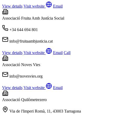
View details
Visit website
Email
Associació Fruita Amb Justícia Social
+34 644 694 801
info@fruitaambjusticia.cat
View details
Visit website
Email
Call
Associació Noves Vies
info@novesvies.org
View details
Visit website
Email
Associació Quilòmetrezero
Via de l'Imperi Romà, 11, 43003 Tarragona