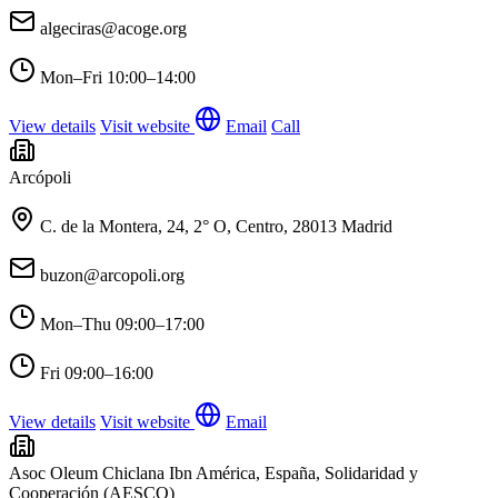
algeciras@acoge.org
Mon–Fri
10:00–14:00
View details
Visit website
Email
Call
Arcópoli
C. de la Montera, 24, 2° O, Centro, 28013 Madrid
buzon@arcopoli.org
Mon–Thu
09:00–17:00
Fri
09:00–16:00
View details
Visit website
Email
Asoc Oleum Chiclana Ibn América, España, Solidaridad y
Cooperación (AESCO)