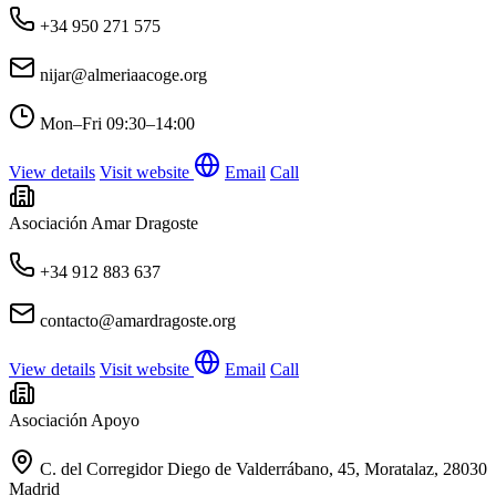
+34 950 271 575
nijar@almeriaacoge.org
Mon–Fri
09:30–14:00
View details
Visit website
Email
Call
Asociación Amar Dragoste
+34 912 883 637
contacto@amardragoste.org
View details
Visit website
Email
Call
Asociación Apoyo
C. del Corregidor Diego de Valderrábano, 45, Moratalaz, 28030
Madrid