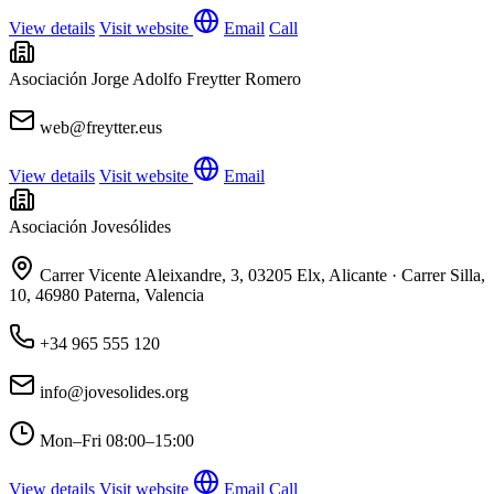
View details
Visit website
Email
Call
Asociación Jorge Adolfo Freytter Romero
web@freytter.eus
View details
Visit website
Email
Asociación Jovesólides
Carrer Vicente Aleixandre, 3, 03205 Elx, Alicante · Carrer Silla,
10, 46980 Paterna, Valencia
+34 965 555 120
info@jovesolides.org
Mon–Fri
08:00–15:00
View details
Visit website
Email
Call